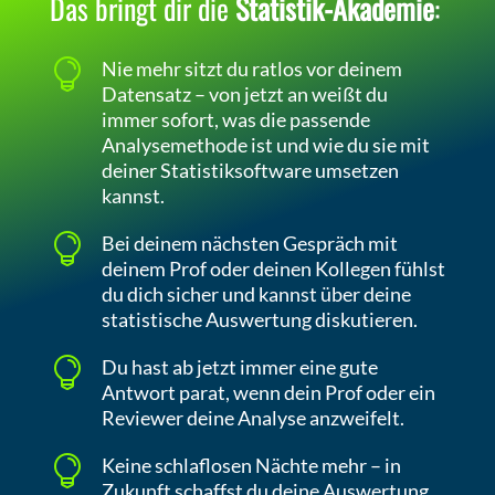
Das bringt dir die
Statistik-Akademie
:

Nie mehr sitzt du ratlos vor deinem
Datensatz – von jetzt an weißt du
immer sofort, was die passende
Analysemethode ist und wie du sie mit
deiner Statistiksoftware umsetzen
kannst.

Bei deinem nächsten Gespräch mit
deinem Prof oder deinen Kollegen fühlst
du dich sicher und kannst über deine
statistische Auswertung diskutieren.

Du hast ab jetzt immer eine gute
Antwort parat, wenn dein Prof oder ein
Reviewer deine Analyse anzweifelt.

Keine schlaflosen Nächte mehr – in
Zukunft schaffst du deine Auswertung