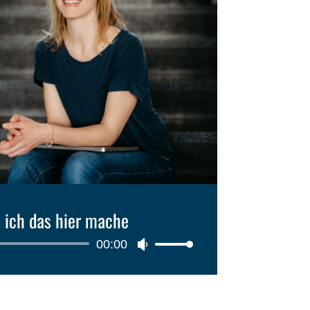
ich das hier mache
00:00
Audio-
Pfeiltasten
Player
Hoch/Runter
benutzen,
um
die