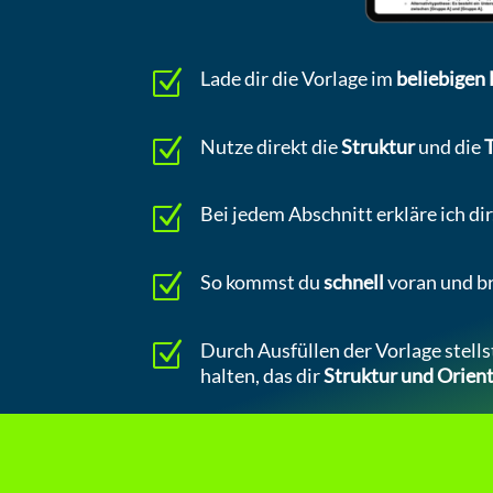
Z
Lade dir die Vorlage im
beliebigen
Z
Nutze direkt die
Struktur
und die
T
Z
Bei jedem Abschnitt erkläre ich dir
Z
So kommst du
schnell
voran und br
Z
Durch Ausfüllen der Vorlage stellst
halten, das dir
Struktur und Orien