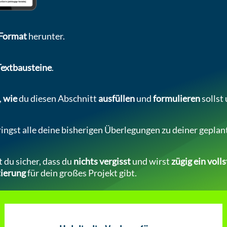
 Format
herunter.
extbausteine
.
,
wie
du diesen Abschnitt
ausfüllen
und
formulieren
sollst
ingst alle deine bisherigen Überlegungen zu deiner geplan
 du sicher, dass du
nichts vergisst
und wirst
zügig ein voll
tierung
für dein großes Projekt gibt.