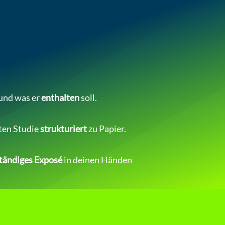
 und was er
enthalten
soll.
ten Studie
strukturiert
zu Papier.
ständiges Exposé
in deinen Händen