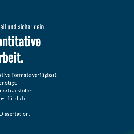
nell und sicher dein
ntitative
beit.
tive Formate verfügbar).
enötigt.
noch ausfüllen.
n für dich.
Dissertation.